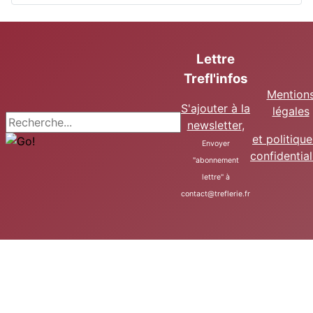
Lettre
Trefl'infos
Mention
S'ajouter à la
légales
Recherche
newsletter
,
et politiqu
Envoyer
confidential
"abonnement
lettre" à
contact@treflerie.fr