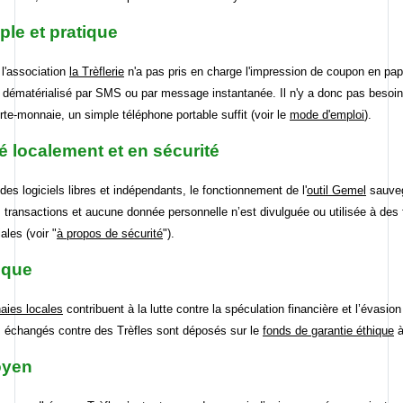
ple et pratique
 l'association
la Trèflerie
n'a pas pris en charge l'impression de coupon en papi
t dématérialisé par SMS ou par message instantanée. Il n'y a donc pas besoin
rte-monnaie, un simple téléphone portable suffit (voir le
mode d'emploi
).
é localement et en sécurité
des logiciels libres et indépendants, le fonctionnement de l'
outil Gemel
sauve
s transactions et aucune donnée personnelle n’est divulguée ou utilisée à des 
les (voir "
à propos de sécurité
").
ique
aies locales
contribuent à la lutte contre la spéculation financière et l’évasion
s échangés contre des Trèfles sont déposés sur le
fonds de garantie éthique
à
oyen