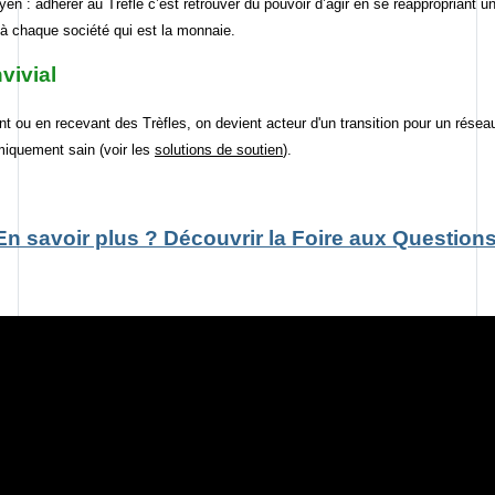
yen : adhérer au Trèfle c’est retrouver du pouvoir d’agir en se réappropriant un
 à chaque société qui est la monnaie.
vivial
t ou en recevant des Trèfles, on devient acteur d'un transition pour un réseau
iquement sain (voir les
solutions de soutien
).
En savoir plus ? Découvrir la Foire aux Questions