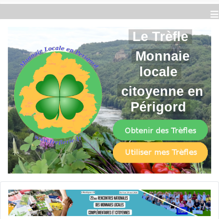
≡
Le Trèfle
Monnaie
locale
citoyenne en
Périgord