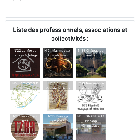
Liste des professionnels, associations et
collectivités :
N°22 Le Monde
N°24 Mammoutux -
N°38 Château de
dans mon Village
logiciels libres
Jumilhac
N°44 REV’STYLE
N°46 Shiatsu
N°55 Brasserie La
Coiffure
Annabelle Rieux
plume et l'épi
N°57 Restaurant
N°72 Biocoop
N°73 GRAIN D’OR
Izba
Trélissac
Biocoop
Chancelade