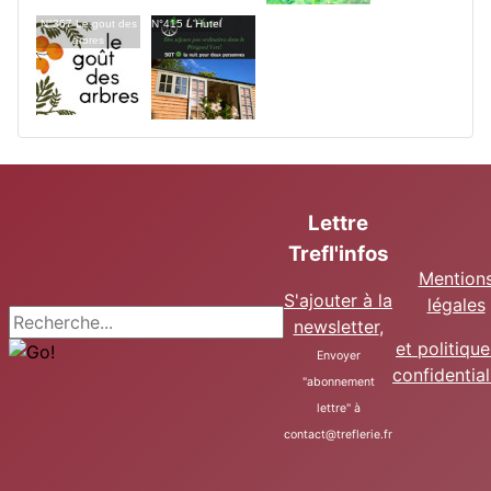
N°367 Le gout des
N°415 L'Hutel
arbres
Lettre
Trefl'infos
Mention
S'ajouter à la
légales
Recherche
newsletter
,
et politiqu
Envoyer
confidential
"abonnement
lettre" à
contact@treflerie.fr