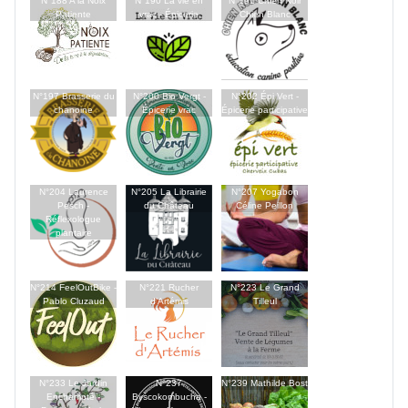
N°188 A la Noix
N°190 La vie en
N°191 Chien Noir
Patiente
vrac - Épicerie
Chien Blanc
N°197 Brasserie du
N°200 Bio Vergt -
N°202 Épi Vert -
chanoine
Épicerie vrac
Épicerie participative
N°204 Laurence
N°205 La Librairie
N°207 Yogabon
Pesch -
du Château
Céline Peillon
Réflexologue
plantaire
N°214 FeelOutBike -
N°221 Rucher
N°223 Le Grand
Pablo Cluzaud
d’Artémis
Tilleul
N°233 Le Jardin
N°237
N°239 Mathilde Bost
Enchampté -
Byscokombucha -