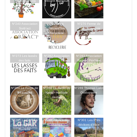
Pressigout Lola
Vincent Hannoun
N°240 Association
N°253 La
N°270 Ferme de
Sorb'act
RécreaThiv
Loriot - François
Recyclerie
Virolaud
N°273 Les lassés
N°282 Association
N°283 Association
des faits
Le Bus des Rêves
Raméal Péri'Vert
N°284 Le Forge de
N°288 Le Jardin de
N°289 Thomas Lalot
Beausoleil
Natila - Nathalie
Ostéopathe
Verdier
N°295 La GAR La
N°296 Fièr.e.s des
N°301 Les P'tits
Guinguette à
champs
déclices d'Alice
Roulette