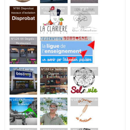
N°86 Disprobat
N°111 La Clairière -
N°115
travaux d’isolation
Maraichage bio
Rési'Alimenterre
N°126 66 Degrés -
N°154 La Ligue de l'Enseignement 24
Restaurant
N°162 Biocoop
N°168 Le Jardin du
N°171 Association
Croq’Santé
Dognon
Selavie - SEL
N°181 La Remorque
N°184 Éleveur -
N°185 Le Fournil de
à falafel
Christophe
Bethléem
AUMAITRE