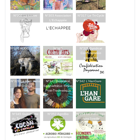
N°302 La Louve
N°303 Association
N°317 Le Tri-Cycle
d'Ans
L'Echappée
Enchanté
N°320 ADDCI
N°323
N°325 Syndicat
CULTIV'ARTS
Confédération
paysanne
N°328 Le Pain dans
N°341 Géraldine
N°342 L'HanGare
la Grange
Seignarbieux Stress
Post-Traumatique
N°345 Guinguette
N°352 AgroBio
N°353 Le Printemps
du Touroulet, asso
Périgord
dans l'oreille
Cocon des Canailles