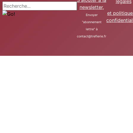
S'ajouter à la
légales
Recherche
newsletter
,
et politiqu
Envoyer
confidential
"abonnement
lettre" à
contact@treflerie.fr