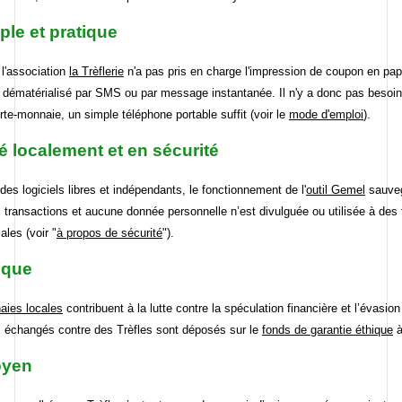
ple et pratique
 l'association
la Trèflerie
n'a pas pris en charge l'impression de coupon en papi
t dématérialisé par SMS ou par message instantanée. Il n'y a donc pas besoin
rte-monnaie, un simple téléphone portable suffit (voir le
mode d'emploi
).
é localement et en sécurité
des logiciels libres et indépendants, le fonctionnement de l'
outil Gemel
sauve
s transactions et aucune donnée personnelle n’est divulguée ou utilisée à des 
les (voir "
à propos de sécurité
").
ique
aies locales
contribuent à la lutte contre la spéculation financière et l’évasion
s échangés contre des Trèfles sont déposés sur le
fonds de garantie éthique
à
oyen