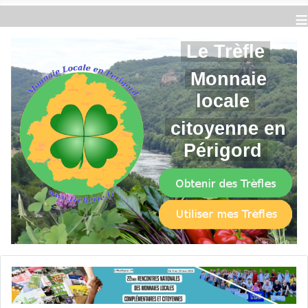
≡
Le Trèfle
Monnaie
locale
citoyenne en
Périgord