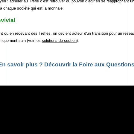
yen : adhérer au Trèfle c’est retrouver du pouvoir d’agir en se réappropriant un
 à chaque société qui est la monnaie.
vivial
t ou en recevant des Trèfles, on devient acteur d'un transition pour un réseau
iquement sain (voir les
solutions de soutien
).
En savoir plus ? Découvrir la Foire aux Questions