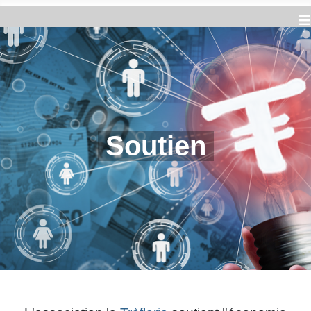
≡
Soutien