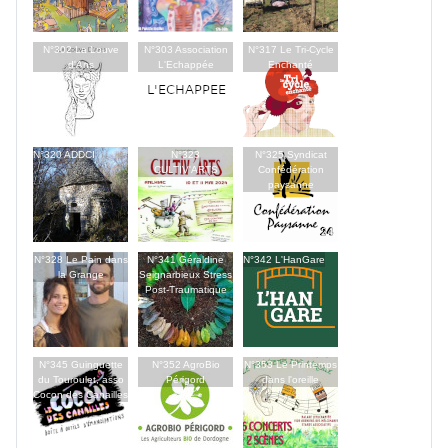
N°302 La Louve
N°303 Association
N°317 Le Tri-Cycle
d'Ans
L'Echappée
Enchanté
N°320 ADDCI
N°323
N°325 Syndicat
CULTIV'ARTS
Confédération
paysanne
N°328 Le Pain dans
N°341 Géraldine
N°342 L'HanGare
la Grange
Seignarbieux Stress
Post-Traumatique
N°345 Guinguette
N°352 AgroBio
N°353 Le Printemps
du Touroulet, asso
Périgord
dans l'oreille
Cocon des Canailles