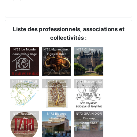
Liste des professionnels, associations et
collectivités :
N°22 Le Monde
N°24 Mammoutux -
N°38 Château de
dans mon Village
logiciels libres
Jumilhac
N°44 REV’STYLE
N°46 Shiatsu
N°55 Brasserie La
Coiffure
Annabelle Rieux
plume et l'épi
N°57 Restaurant
N°72 Biocoop
N°73 GRAIN D’OR
Izba
Trélissac
Biocoop
Chancelade