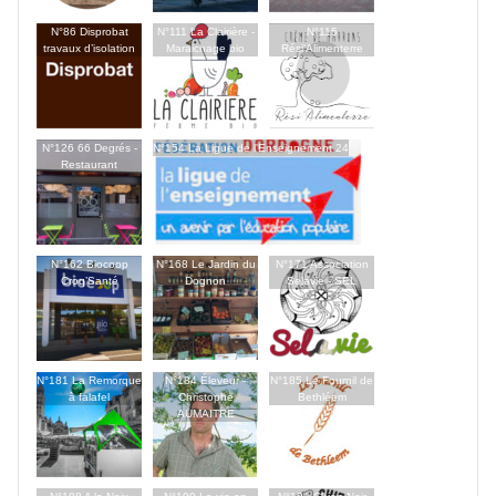
N°86 Disprobat
N°111 La Clairière -
N°115
travaux d’isolation
Maraichage bio
Rési'Alimenterre
N°126 66 Degrés -
N°154 La Ligue de l'Enseignement 24
Restaurant
N°162 Biocoop
N°168 Le Jardin du
N°171 Association
Croq’Santé
Dognon
Selavie - SEL
N°181 La Remorque
N°184 Éleveur -
N°185 Le Fournil de
à falafel
Christophe
Bethléem
AUMAITRE