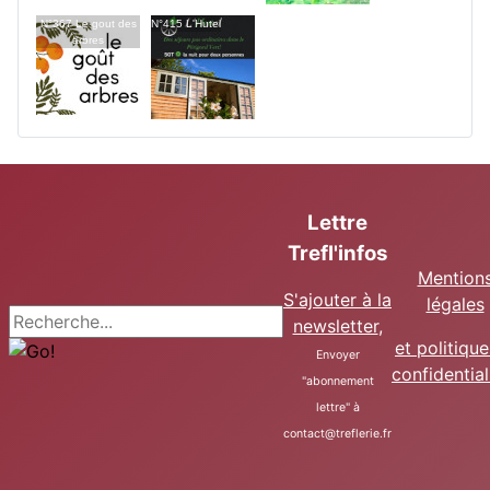
N°367 Le gout des
N°415 L'Hutel
arbres
Lettre
Trefl'infos
Mention
S'ajouter à la
légales
Recherche
newsletter
,
et politiqu
Envoyer
confidential
"abonnement
lettre" à
contact@treflerie.fr