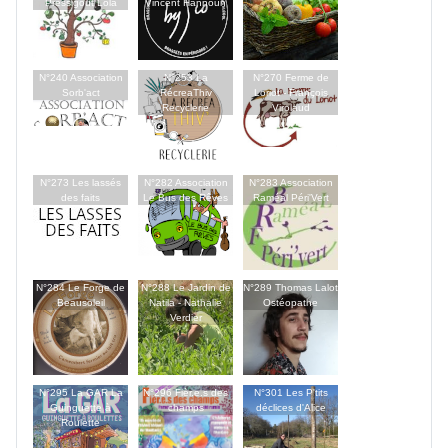
Pressigout Lola
Vincent Hannoun
N°240 Association
N°253 La
N°270 Ferme de
Sorb'act
RécreaThiv
Loriot - François
Recyclerie
Virolaud
N°273 Les lassés
N°282 Association
N°283 Association
des faits
Le Bus des Rêves
Raméal Péri'Vert
N°284 Le Forge de
N°288 Le Jardin de
N°289 Thomas Lalot
Beausoleil
Natila - Nathalie
Ostéopathe
Verdier
N°295 La GAR La
N°296 Fièr.e.s des
N°301 Les P'tits
Guinguette à
champs
déclices d'Alice
Roulette