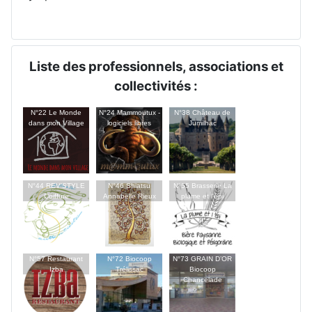
Liste des professionnels, associations et
collectivités :
N°22 Le Monde
N°24 Mammoutux -
N°38 Château de
dans mon Village
logiciels libres
Jumilhac
N°44 REV’STYLE
N°46 Shiatsu
N°55 Brasserie La
Coiffure
Annabelle Rieux
plume et l'épi
N°57 Restaurant
N°72 Biocoop
N°73 GRAIN D’OR
Izba
Trélissac
Biocoop
Chancelade