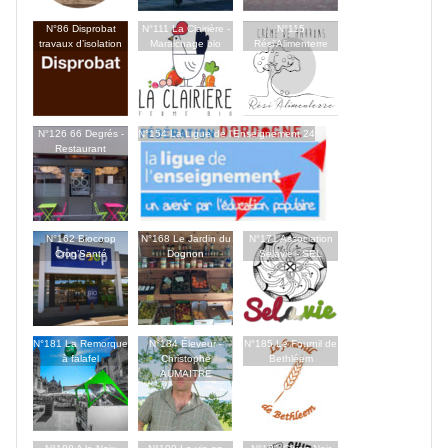
N°86 Disprobat
N°111 La Clairière -
N°115
travaux d’isolation
Maraichage bio
Rési'Alimenterre
N°126 66 Degrés -
N°154 La Ligue de l'Enseignement 24
Restaurant
N°162 Biocoop
N°168 Le Jardin du
N°171 Association
Croq’Santé
Dognon
Selavie - SEL
N°181 La Remorque
N°184 Éleveur -
N°185 Le Fournil de
à falafel
Christophe
Bethléem
AUMAITRE