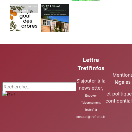
N°367 Le gout des
N°415 L'Hutel
arbres
Lettre
Trefl'infos
Mention
S'ajouter à la
légales
Recherche
newsletter
,
et politiqu
Envoyer
confidential
"abonnement
lettre" à
contact@treflerie.fr