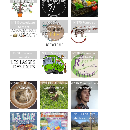
Pressigout Lola
Vincent Hannoun
N°240 Association
N°253 La
N°270 Ferme de
Sorb'act
RécreaThiv
Loriot - François
Recyclerie
Virolaud
N°273 Les lassés
N°282 Association
N°283 Association
des faits
Le Bus des Rêves
Raméal Péri'Vert
N°284 Le Forge de
N°288 Le Jardin de
N°289 Thomas Lalot
Beausoleil
Natila - Nathalie
Ostéopathe
Verdier
N°295 La GAR La
N°296 Fièr.e.s des
N°301 Les P'tits
Guinguette à
champs
déclices d'Alice
Roulette