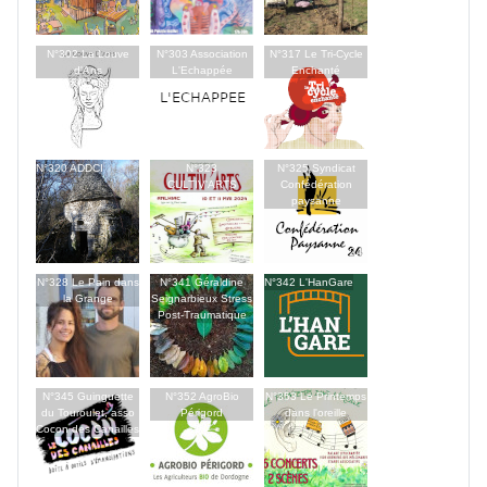
N°302 La Louve
N°303 Association
N°317 Le Tri-Cycle
d'Ans
L'Echappée
Enchanté
N°320 ADDCI
N°323
N°325 Syndicat
CULTIV'ARTS
Confédération
paysanne
N°328 Le Pain dans
N°341 Géraldine
N°342 L'HanGare
la Grange
Seignarbieux Stress
Post-Traumatique
N°345 Guinguette
N°352 AgroBio
N°353 Le Printemps
du Touroulet, asso
Périgord
dans l'oreille
Cocon des Canailles