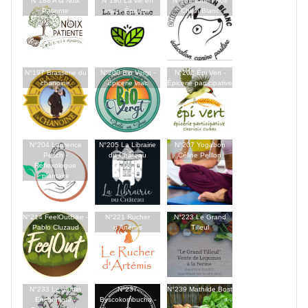
N°188 A la Noix
N°190 La vie en
N°191 Chien Noir
Patiente
vrac - Épicerie
Chien Blanc
N°197 Brasserie du
N°200 Bio Vergt -
N°202 Épi Vert -
chanoine
Épicerie vrac
Épicerie participative
N°204 Laurence
N°205 La Librairie
N°207 Yogabon
Pesch -
du Château
Céline Peillon
Réflexologue
plantaire
N°214 FeelOutBike -
N°221 Rucher
N°223 Le Grand
Pablo Cluzaud
d’Artémis
Tilleul
N°233 Le Jardin
N°237
N°239 Mathilde Bost
Enchampté -
Byscokombucha -